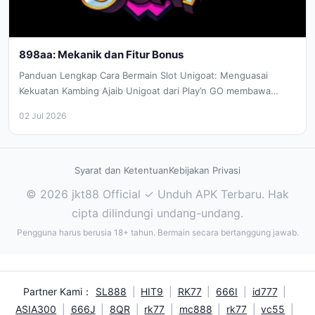
898aa: Mekanik dan Fitur Bonus
Panduan Lengkap Cara Bermain Slot Unigoat: Menguasai
Kekuatan Kambing Ajaib Unigoat dari Play’n GO membawa
pemain ke dunia fantasi yang...
02 Jul 2026
Syarat dan Ketentuan
Kebijakan Privasi
© 2026 jkt88 Official ✓ Unduh APK Terbaru. Hak
cipta dilindungi undang-undang.
Pengguna harus berusia 18+ tahun. Bermain secara bertanggung jawab.
Partner Kami：
SL888
|
HIT9
|
RK77
|
666I
|
id777
|
ASIA300
|
666J
|
8QR
|
rk77
|
mc888
|
rk77
|
vc55
|