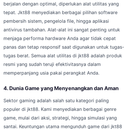
berjalan dengan optimal, diperlukan alat utilitas yang
tepat. Jkt88 menyediakan berbagai pilihan software
pembersih sistem, pengelola file, hingga aplikasi
antivirus tambahan. Alat-alat ini sangat penting untuk
menjaga performa hardware Anda agar tidak cepat
panas dan tetap responsif saat digunakan untuk tugas-
tugas berat. Semua alat utilitas di jkt88 adalah produk
resmi yang sudah teruji efektivitasnya dalam
memperpanjang usia pakai perangkat Anda.
4. Dunia Game yang Menyenangkan dan Aman
Sektor gaming adalah salah satu kategori paling
populer di jkt88. Kami menyediakan berbagai genre
game, mulai dari aksi, strategi, hingga simulasi yang
santai. Keuntungan utama mengunduh game dari jkt88