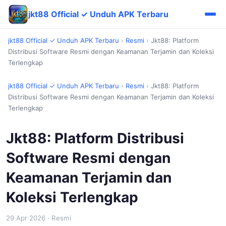
jkt88 Official ✓ Unduh APK Terbaru
jkt88 Official ✓ Unduh APK Terbaru
›
Resmi
›
Jkt88: Platform
Distribusi Software Resmi dengan Keamanan Terjamin dan Koleksi
Terlengkap
jkt88 Official ✓ Unduh APK Terbaru
›
Resmi
›
Jkt88: Platform
Distribusi Software Resmi dengan Keamanan Terjamin dan Koleksi
Terlengkap
Jkt88: Platform Distribusi
Software Resmi dengan
Keamanan Terjamin dan
Koleksi Terlengkap
29 Apr 2026
· Resmi