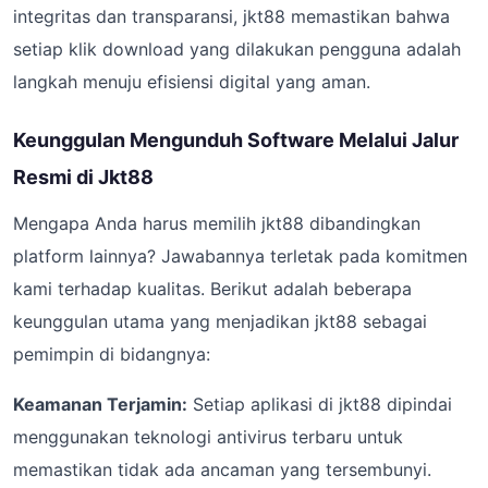
integritas dan transparansi, jkt88 memastikan bahwa
setiap klik download yang dilakukan pengguna adalah
langkah menuju efisiensi digital yang aman.
Keunggulan Mengunduh Software Melalui Jalur
Resmi di Jkt88
Mengapa Anda harus memilih jkt88 dibandingkan
platform lainnya? Jawabannya terletak pada komitmen
kami terhadap kualitas. Berikut adalah beberapa
keunggulan utama yang menjadikan jkt88 sebagai
pemimpin di bidangnya:
Keamanan Terjamin:
Setiap aplikasi di jkt88 dipindai
menggunakan teknologi antivirus terbaru untuk
memastikan tidak ada ancaman yang tersembunyi.