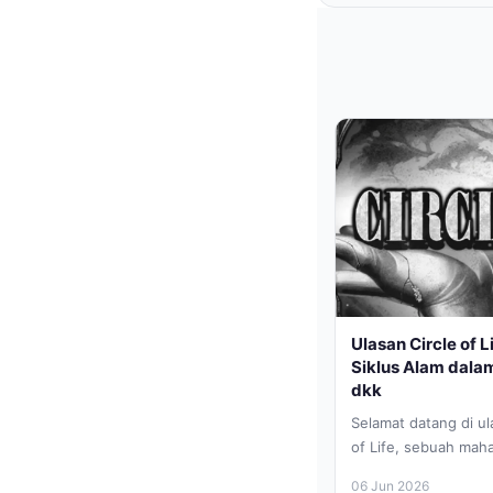
Ulasan Circle of 
Siklus Alam dala
dkk
Selamat datang di u
of Life, sebuah mah
yang membawa nuansa 
06 Jun 2026