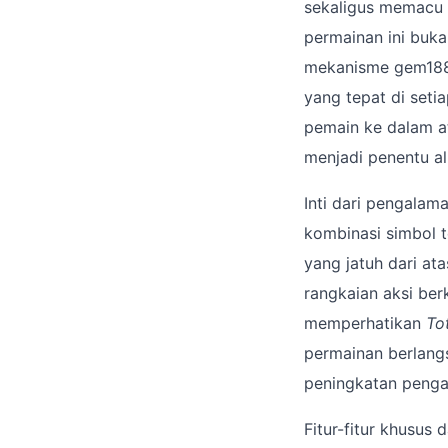
sekaligus memacu 
permainan ini buka
mekanisme gem188 
yang tepat di set
pemain ke dalam at
menjadi penentu al
Inti dari pengala
kombinasi simbol t
yang jatuh dari at
rangkaian aksi be
memperhatikan
To
permainan berlangs
peningkatan penga
Fitur-fitur khusus