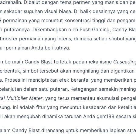
adrenalin. Dibalut dengan tema permen yang manis dan pe
n sekadar suguhan visual biasa. Di balik desainnya yang cer
permainan yang menuntut konsentrasi tinggi dan pengam
iap putarannya. Dikembangkan oleh Push Gaming, Candy B
mosfer permainan yang intens, di mana setiap simbol yang
ur permainan Anda berikutnya.
man bermain Candy Blast terletak pada mekanisme
Cascadin
erbentuk, simbol tersebut akan menghilang dan digantikan 
as. Proses ini menciptakan efek berantai yang memberikan 
rkelanjutan dalam satu putaran. Ketegangan semakin menin
tal Multiplier Meter
, yang terus memantau akumulasi pengal
ung. Ini adalah fitur yang menuntut kesabaran dan ketelitia
li akan mengubah dinamika taruhan Anda gem188 secara si
 dalam Candy Blast dirancang untuk memberikan lapisan str