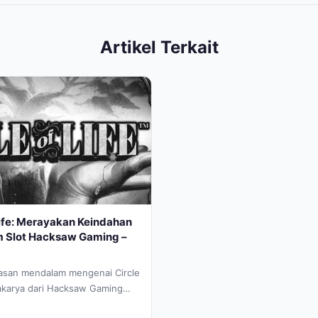
Artikel Terkait
Life: Merayakan Keindahan
m Slot Hacksaw Gaming –
lasan mendalam mengenai Circle
akarya dari Hacksaw Gaming
filosofis ke layar...