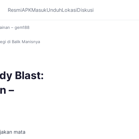
Resmi
APK
Masuk
Unduh
Lokasi
Diskusi
mainan – gem188
egi di Balik Manisnya
dy Blast:
n –
njakan mata