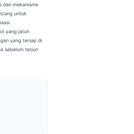
is dan mekanisme
ancang untuk
nsasi
ol yang jatuh
gan yang tersaji di
ia sebelum terjun