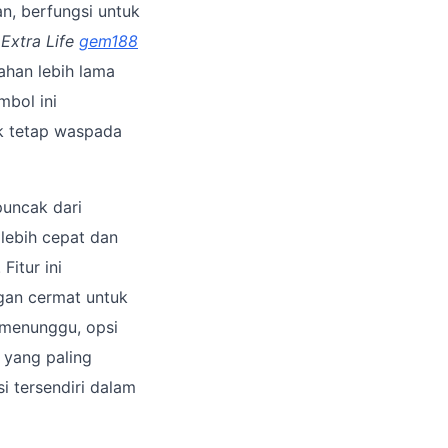
n, berfungsi untuk
,
Extra Life
gem188
han lebih lama
mbol ini
k tetap waspada
uncak dari
 lebih cepat dan
Fitur ini
gan cermat untuk
 menunggu, opsi
 yang paling
i tersendiri dalam