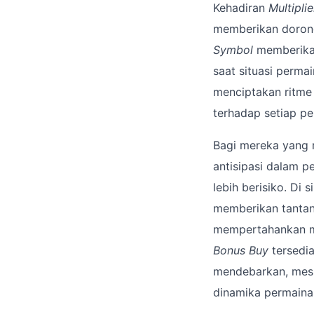
Kehadiran
Multipli
memberikan doronga
Symbol
memberikan
saat situasi perma
menciptakan ritme
terhadap setiap pe
Bagi mereka yang m
antisipasi dalam pe
lebih berisiko. Di s
memberikan tantang
mempertahankan mo
Bonus Buy
tersedia
mendebarkan, meski
dinamika permaina