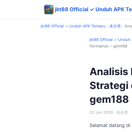
jkt88 Official ✓ Unduh APK T
jkt88 Official ✓ Unduh APK Terbaru
›
未分类
›
Ana
jkt88 Official ✓ Unduh
Permainan – gem188
Analisis
Strategi
gem188
02 Jun 2026
· 未分类
Selamat datang di